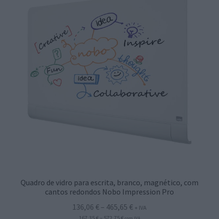
Quadro de vidro para escrita, branco, magnético, com
cantos redondos Nobo Impression Pro
Price
136,06
€
–
465,65
€
+ IVA
Price
range:
167,35
€
–
572,75
€
com IVA