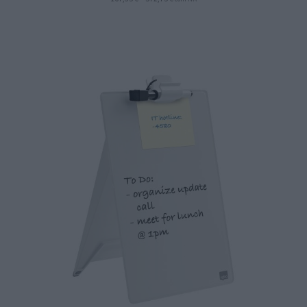
range:
136,06 €
167,35 €
through
through
465,65 €
572,75 €