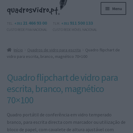
Ir
Saltar
Menu
para
para
a
o
Maximi
21 466 93 00
911 500 133
Produtos
TEL.
+351
TLM.
+351
navegação
conteúdo
submen
CUSTO REDE FIXA NACIONAL
CUSTO REDE MÓVEL NACIONAL
Questões?
Início
Quadros de vidro para escrita
Quadro flipchart de
Contactos
vidro para escrita, branco, magnético 70×100
Área de cliente
Quadro flipchart de vidro para
Maximi
escrita, branco, magnético
Português
submen
70×100
Quadro portátil de conferência em vidro temperado
branco, para escrita directa com marcador ou utilização de
bloco de papel, com cavalete de altura ajustável com