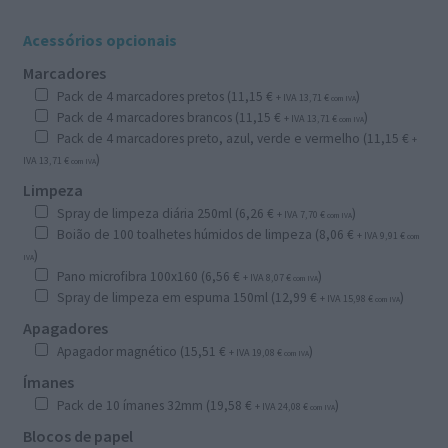
Acessórios opcionais
Marcadores
Pack de 4 marcadores pretos (
11,15
€
)
+ IVA
13,71
€
com IVA
Pack de 4 marcadores brancos (
11,15
€
)
+ IVA
13,71
€
com IVA
Pack de 4 marcadores preto, azul, verde e vermelho (
11,15
€
+
)
IVA
13,71
€
com IVA
Limpeza
Spray de limpeza diária 250ml (
6,26
€
)
+ IVA
7,70
€
com IVA
Boião de 100 toalhetes húmidos de limpeza (
8,06
€
+ IVA
9,91
€
com
)
IVA
Pano microfibra 100x160 (
6,56
€
)
+ IVA
8,07
€
com IVA
Spray de limpeza em espuma 150ml (
12,99
€
)
+ IVA
15,98
€
com IVA
Apagadores
Apagador magnético (
15,51
€
)
+ IVA
19,08
€
com IVA
Ímanes
Pack de 10 ímanes 32mm (
19,58
€
)
+ IVA
24,08
€
com IVA
Blocos de papel