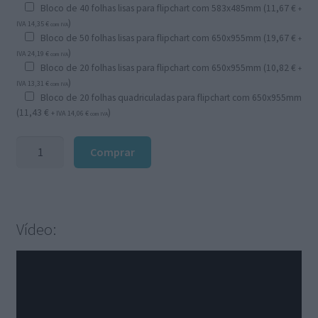
Bloco de 40 folhas lisas para flipchart com 583x485mm (
11,67
€
+
)
IVA
14,35
€
com IVA
Bloco de 50 folhas lisas para flipchart com 650x955mm (
19,67
€
+
)
IVA
24,19
€
com IVA
Bloco de 20 folhas lisas para flipchart com 650x955mm (
10,82
€
+
)
IVA
13,31
€
com IVA
Bloco de 20 folhas quadriculadas para flipchart com 650x955mm
(
11,43
€
)
+ IVA
14,06
€
com IVA
Quantidade
Comprar
de
Quadro
flipchart
de
Vídeo:
vidro
para
escrita,
branco,
magnético