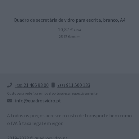
Quadro de secretária de vidro para escrita, branco, A4
20,87
€
+ IVA
25,67
€
com IVA
21 466 93 00
911 500 133
+351
+351
Custo para rede fixa e móvel portuguesa respectivamente
info@quadrosvidro.pt
A todos os preços acresce o custo de transporte bem como
o IVA à taxa legal em vigor.
2019-2023 © quadrosvidro.pt