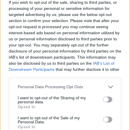
If you wish to opt-out of the sale, sharing to third parties, or
processing of your personal or sensitive information for
Informação adicional
targeted advertising by us, please use the below opt-out
section to confirm your selection. Please note that after your
opt-out request is processed you may continue seeing
Avaliações (0)
interest-based ads based on personal information utilized by
us or personal information disclosed to third parties prior to
Informação adicional
your opt-out. You may separately opt-out of the further
disclosure of your personal information by third parties on the
IAB’s list of downstream participants. This information may
also be disclosed by us to third parties on the
IAB’s List of
Peso
20 kg
Downstream Participants
that may further disclose it to other
third parties.
Dimensões (C x L x A)
70 × 74,5 × 185 cm
Personal Data Processing Opt Outs
I want to opt-out of the Sharing of my
Tamanho (L x A)
70×100 cm
personal data.
Opted In
I want to opt-out of the Sale of my
Personal Data.
Cor
Branco
Opted In