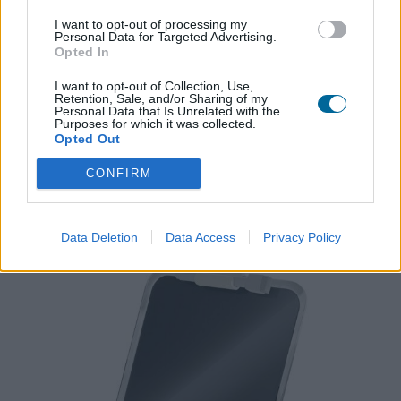
I want to opt-out of processing my
Personal Data for Targeted Advertising.
Marca
Nobo
Opted In
I want to opt-out of Collection, Use,
Retention, Sale, and/or Sharing of my
Manual de
Descarregar
(469,88
Personal Data that Is Unrelated with the
instalação
KB)
Purposes for which it was collected.
Opted Out
CONFIRM
Produtos Relacionados
Data Deletion
Data Access
Privacy Policy