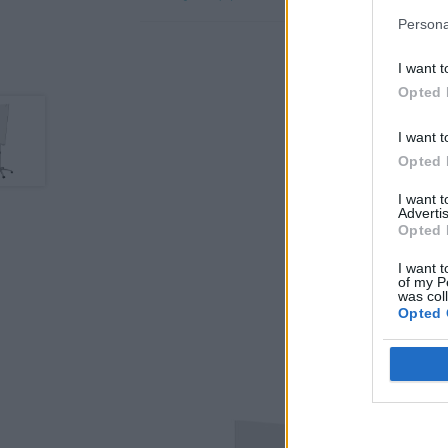
Persona
I want t
Opted 
I want t
Opted 
I want 
Advertis
Opted 
I want t
of my P
was col
Opted 