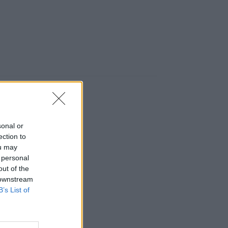
retária
sonal or
ection to
ou may
 personal
out of the
 downstream
B’s List of
1,07 kg