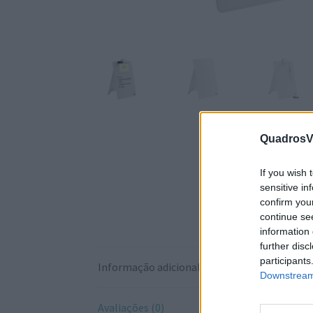
QuadrosVi
If you wish 
sensitive in
confirm you
continue se
information 
further disc
participants
Informação adicional
Downstream 
Avaliações (0)