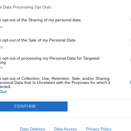
l Data Processing Opt Outs
Dimensões (C x L x A)
o opt-out of the Sharing of my personal data.
In
Cor
o opt-out of the Sale of my Personal Data.
In
Marca
to opt-out of processing my Personal Data for Targeted
ing.
In
o opt-out of Collection, Use, Retention, Sale, and/or Sharing
ersonal Data that Is Unrelated with the Purposes for which it
lected.
Out
Produtos Relacionados
CONFIRM
Data Deletion
Data Access
Privacy Policy