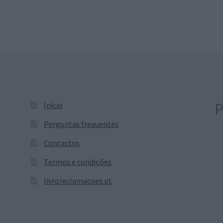
572,75 €
465,65 €
P
Início
Perguntas frequentes
Contactos
Termos e condições
livroreclamacoes.pt