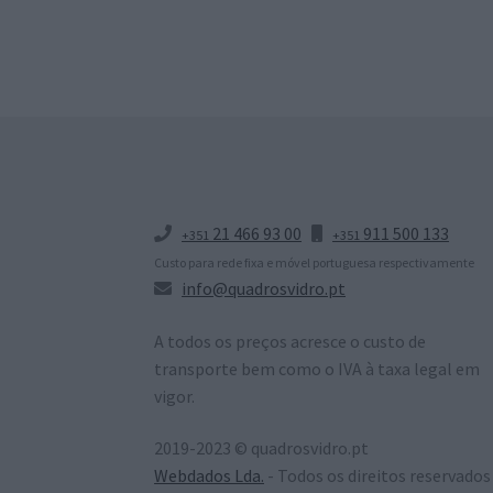
21 466 93 00
911 500 133
+351
+351
Custo para rede fixa e móvel portuguesa respectivamente
info@quadrosvidro.pt
A todos os preços acresce o custo de
transporte bem como o IVA à taxa legal em
vigor.
2019-2023 © quadrosvidro.pt
Webdados Lda.
- Todos os direitos reservados