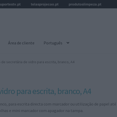
uportestv.pt
telasprojecao.pt
produtoslimpeza.pt
Área de cliente
Português
de secretária de vidro para escrita, branco, A4
idro para escrita, branco, A4
o, para escrita directa com marcador ou utilização de papel até 
folhas e mini marcador com apagador na tampa.