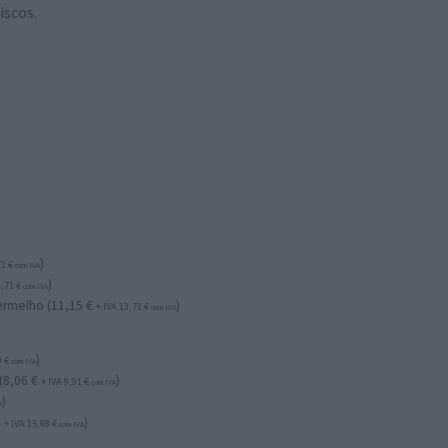
iscos.
)
71
€
com IVA
)
3,71
€
com IVA
ermelho (
11,15
€
)
+ IVA
13,71
€
com IVA
)
0
€
com IVA
(
8,06
€
)
+ IVA
9,91
€
com IVA
)
A
€
)
+ IVA
15,98
€
com IVA