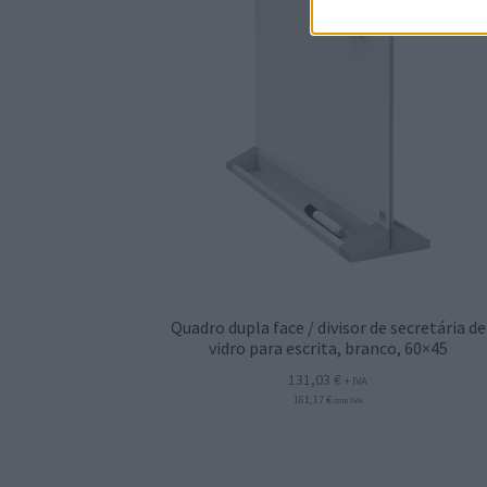
Quadro dupla face / divisor de secretária de
vidro para escrita, branco, 60×45
131,03
€
+ IVA
161,17
€
com IVA