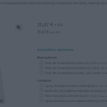
e limpeza total e alta resistência a manchas de tinta, marcas ou r
20,87
€
+ IVA
25,67
€
com IVA
Acessórios opcionais
Marcadores
Pack de 4 marcadores pretos (
11,15
€
+ IVA
13,
Pack de 4 marcadores brancos (
11,15
€
+ IVA
1
Pack de 4 marcadores preto, azul, verde e v
Limpeza
Spray de limpeza diária 250ml (
6,26
€
+ IVA
7,7
Boião de 100 toalhetes húmidos de limpeza 
Pano microfibra 100x160 (
6,56
€
+ IVA
8,07
€
com IV
Spray de limpeza em espuma 150ml (
12,99