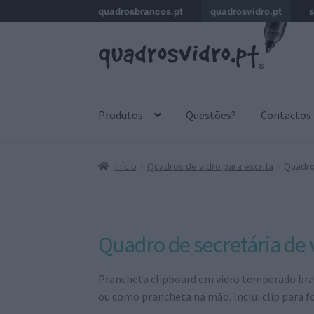
quadrosbrancos.pt
quadrosvidro.pt
s
Ir
Saltar
para
para
a
o
navegação
conteúdo
Produtos
Questões?
Contactos
Início
Quadros de vidro para escrita
Quadro 
Quadro de secretária de v
Prancheta clipboard em vidro temperado branc
ou como prancheta na mão. Inclui clip para 