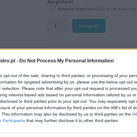
Apagadores
Apagador magnético (
15,51
€
)
+ IVA
19,08
€
com IVA
Quantidade
Comprar
de
Quadro
de
secretária
REF:
1905173
Categoria:
Quadros de vidro para escrita
de
dro.pt -
Do Not Process My Personal Information
Etiqueta:
Quadros de escrita a marcador de sec
vidro
Marca:
Nobo
para
to opt-out of the sale, sharing to third parties, or processing of your per
formation for targeted advertising by us, please use the below opt-out s
escrita,
r selection. Please note that after your opt-out request is processed y
branco,
eing interest-based ads based on personal information utilized by us or
A4
disclosed to third parties prior to your opt-out. You may separately opt-
losure of your personal information by third parties on the IAB’s list of
Informação adicional
. This information may also be disclosed by us to third parties on the
IA
Participants
that may further disclose it to other third parties.
Peso