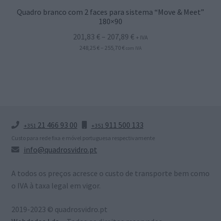
Quadro branco com 2 faces para sistema “Move & Meet”
180×90
Price
201,83
€
–
207,89
€
+ IVA
Price
range:
248,25
€
–
255,70
€
com IVA
range:
201,83 €
248,25 €
through
through
207,89 €
255,70 €
21 466 93 00
911 500 133
+351
+351
Custo para rede fixa e móvel portuguesa respectivamente
info@quadrosvidro.pt
A todos os preços acresce o custo de transporte bem como
o IVA à taxa legal em vigor.
2019-2023 © quadrosvidro.pt