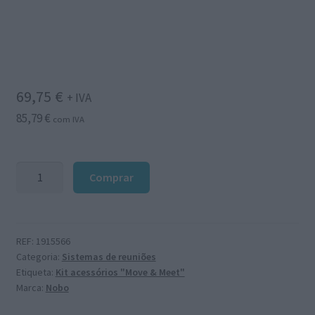
69,75
€
+ IVA
85,79
€
com IVA
Quantidade
Comprar
de
Kit
de
acessórios
REF:
1915566
Categoria:
Sistemas de reuniões
simples
Etiqueta:
Kit acessórios "Move & Meet"
para
Marca:
Nobo
sistema
"Move