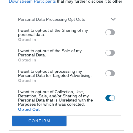
Downstream Participants
that may further disclose it to other
third parties.
Personal Data Processing Opt Outs
I want to opt-out of the Sharing of my
personal data.
Opted In
I want to opt-out of the Sale of my
Personal Data.
Quadro com 2 faces, branco e feltro, para sistema “Move &
Opted In
Meet” 180×90
I want to opt-out of processing my
229,43
€
+ IVA
Personal Data for Targeted Advertising.
282,20
€
com IVA
Opted In
I want to opt-out of Collection, Use,
Retention, Sale, and/or Sharing of my
Personal Data that Is Unrelated with the
Purposes for which it was collected.
Opted Out
CONFIRM