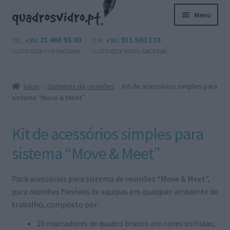
Ir
Saltar
Menu
para
para
a
o
Maximi
21 466 93 00
911 500 133
Produtos
TEL.
+351
TLM.
+351
navegação
conteúdo
submen
CUSTO REDE FIXA NACIONAL
CUSTO REDE MÓVEL NACIONAL
Questões?
Início
Sistemas de reuniões
Kit de acessórios simples para
Contactos
sistema “Move & Meet”
Área de cliente
Kit de acessórios simples para
Maximi
sistema “Move & Meet”
Português
submen
Pack acessórios para sistema de reuniões “Move & Meet”,
para reuniões flexíveis de equipas em qualquer ambiente de
trabalho, composto por:
10 marcadores de quadro branco em cores sortidas;