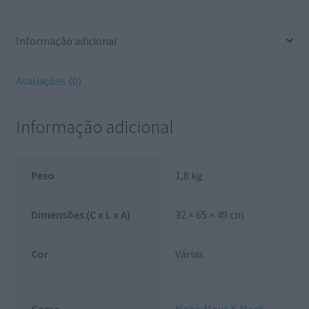
&
Meet"
Informação adicional
Avaliações (0)
Informação adicional
Peso
1,8 kg
Dimensões (C x L x A)
32 × 65 × 49 cm
Cor
Várias