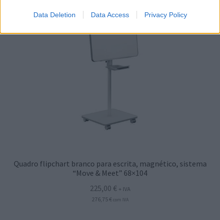
Data Deletion
Data Access
Privacy Policy
Quadro flipchart branco para escrita, magnético, sistema
“Move & Meet” 68×104
225,00
€
+ IVA
276,75
€
com IVA